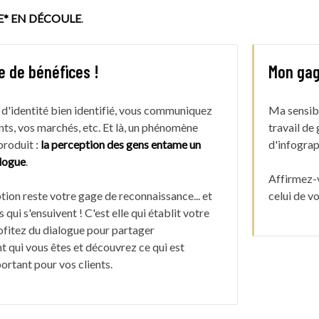
E*
EN DÉCOULE
.
e de bénéfices !
Mon gag
 d'identité bien identifié, vous communiquez
Ma sensibi
nts, vos marchés, etc. Et là, un phénomène
travail de
produit :
la perception des gens entame un
d'infograp
alogue
.
Affirmez-v
tion reste votre gage de reconnaissance... et
celui de vo
 qui s'ensuivent ! C'est elle qui établit votre
ofitez du dialogue pour partager
t qui vous êtes et découvrez ce qui est
ortant pour vos clients.